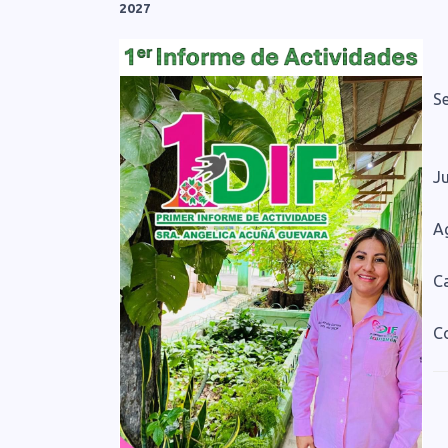
202
7
Se
J
Ag
C
C