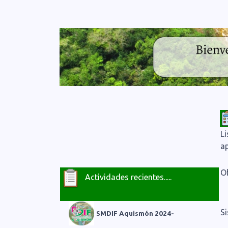
Li
a
O
Actividades recientes.....
S
S
MDIF Aquismón 2024-