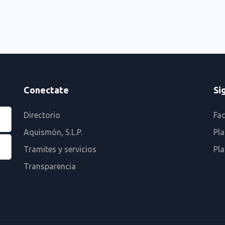
Conectate
Si
Directorio
Fa
Aquismón, S.L.P.
Pla
Tramites y servicios
Pl
Transparencia