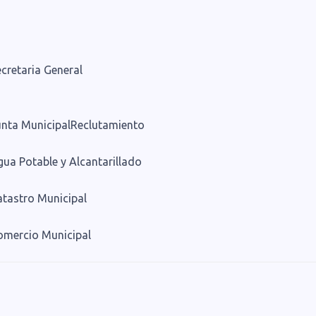
cretaria General
unta MunicipalReclutamiento
ua Potable y Alcantarillado
atastro Municipal
omercio Municipal