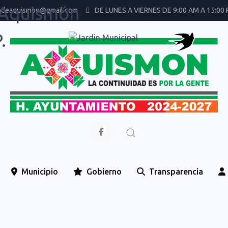
 Aquismón
odeaquismon@gmail.com
DE LUNES A VIERNES DE 9:00 AM A 15:00
.
Municipio
Gobierno
Transparencia