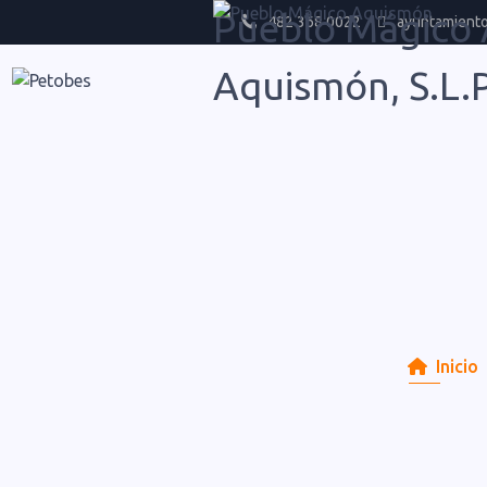
Pueblo Mágico
482 368 0022
ayuntamient
Aquismón, S.L.P
Inicio